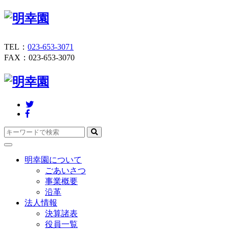
TEL：
023-653-3071
FAX：023-653-3070
Toggle
navigation
明幸園について
ごあいさつ
事業概要
沿革
法人情報
決算諸表
役員一覧